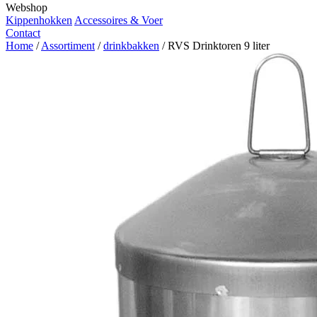
Webshop
Kippenhokken
Accessoires & Voer
Contact
Home
/
Assortiment
/
drinkbakken
/
RVS Drinktoren 9 liter