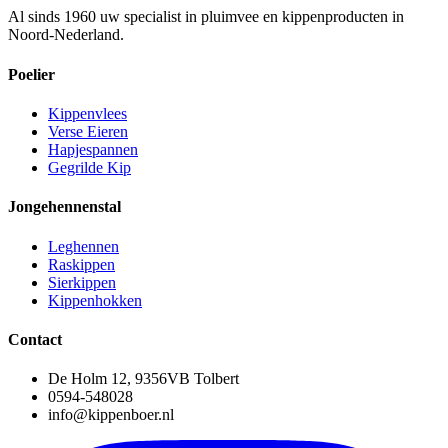
Al sinds 1960 uw specialist in pluimvee en kippenproducten in
Noord-Nederland.
Poelier
Kippenvlees
Verse Eieren
Hapjespannen
Gegrilde Kip
Jongehennenstal
Leghennen
Raskippen
Sierkippen
Kippenhokken
Contact
De Holm 12, 9356VB Tolbert
0594-548028
info@kippenboer.nl