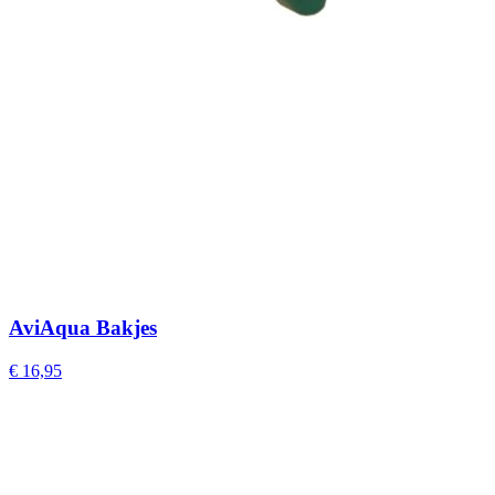
AviAqua Bakjes
€ 16,95