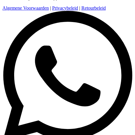
Algemene Voorwaarden
|
Privacybeleid
|
Retourbeleid