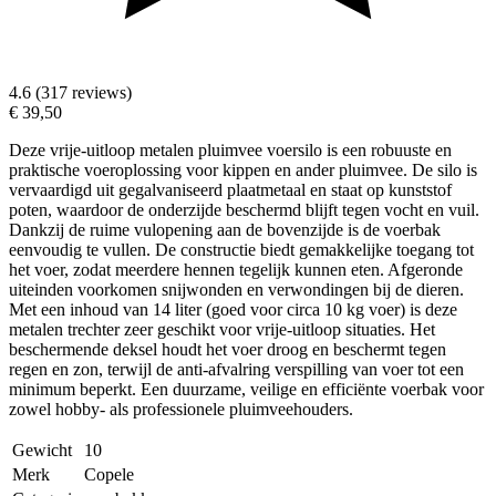
4.6 (317 reviews)
€ 39,50
Deze vrije-uitloop metalen pluimvee voersilo is een robuuste en
praktische voeroplossing voor kippen en ander pluimvee. De silo is
vervaardigd uit gegalvaniseerd plaatmetaal en staat op kunststof
poten, waardoor de onderzijde beschermd blijft tegen vocht en vuil.
Dankzij de ruime vulopening aan de bovenzijde is de voerbak
eenvoudig te vullen. De constructie biedt gemakkelijke toegang tot
het voer, zodat meerdere hennen tegelijk kunnen eten. Afgeronde
uiteinden voorkomen snijwonden en verwondingen bij de dieren.
Met een inhoud van 14 liter (goed voor circa 10 kg voer) is deze
metalen trechter zeer geschikt voor vrije-uitloop situaties. Het
beschermende deksel houdt het voer droog en beschermt tegen
regen en zon, terwijl de anti-afvalring verspilling van voer tot een
minimum beperkt. Een duurzame, veilige en efficiënte voerbak voor
zowel hobby- als professionele pluimveehouders.
Gewicht
10
Merk
Copele