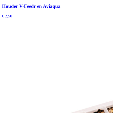
Houder V-Feedr en Aviaqua
€ 2,50