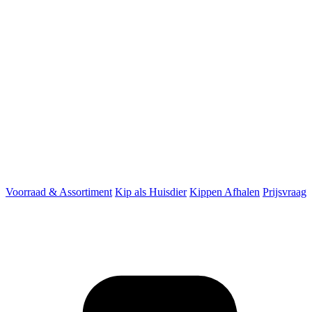
Voorraad & Assortiment
Kip als Huisdier
Kippen Afhalen
Prijsvraag